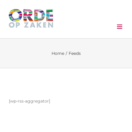
Skip
to
content
Home
/
Feeds
[wp-rss-aggregator]